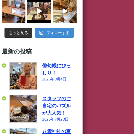
フォローする
もっと見る
最新の投稿
俳句帳にびっ
しり！
2026年8月4日
スタッフのご
自宅のパズル
が大人気！
2026年7月28日
八雲神社の夏