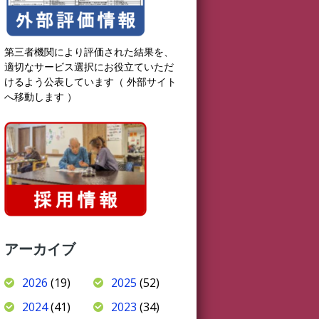
第三者機関により評価された結果を、
適切なサービス選択にお役立ていただ
けるよう公表しています（ 外部サイト
へ移動します ）
アーカイブ
2026
(19)
2025
(52)
2024
(41)
2023
(34)