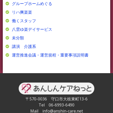
グループホームめぐる
リハ爽楽楽
働くスタッフ
八雲ゆ楽デイサービス
未分類
講演 介護系
運営推進会議・運営規程・重要事項説明書
〒570-0036 守口市大枝東町13-6
Tel 06-6993-6490
Mail info@anshin-care.net