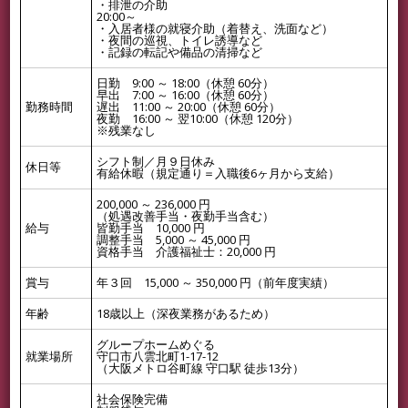
・排泄の介助
20:00～
・入居者様の就寝介助（着替え、洗面など）
・夜間の巡視、トイレ誘導など
・記録の転記や備品の清掃など
日勤 9:00 ～ 18:00（休憩 60分）
早出 7:00 ～ 16:00（休憩 60分）
勤務時間
遅出 11:00 ～ 20:00（休憩 60分）
夜勤 16:00 ～ 翌10:00（休憩 120分）
※残業なし
シフト制／月９日休み
休日等
有給休暇（規定通り＝入職後6ヶ月から支給）
200,000 ～ 236,000 円
（処遇改善手当・夜勤手当含む）
給与
皆勤手当 10,000 円
調整手当 5,000 ～ 45,000 円
資格手当 介護福祉士：20,000 円
賞与
年３回 15,000 ～ 350,000 円（前年度実績）
年齢
18歳以上（深夜業務があるため）
グループホームめぐる
就業場所
守口市八雲北町1-17-12
（大阪メトロ谷町線 守口駅 徒歩13分）
社会保険完備