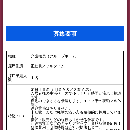
募集要項
職種
介護職員（グループホーム）
雇用形態
正社員／フルタイム
採用予定人
１名
数
定員１８名（１階 ９名／２階 ９名）
入居者様の生活ペースでゆっくりと時間が流れる施設
です。
夜勤のできる方を優遇します。１・２階の夜勤２名体
制。
送迎業務はありません。
未経験、または経験の浅い方も積極的に採用していま
特徴・PR
す。
接客・販売などの経験も生かせる仕事です。
介護福祉士などのキャリアアップ、資格取得を応援！
研修費用・研修時間は会社が提供します。