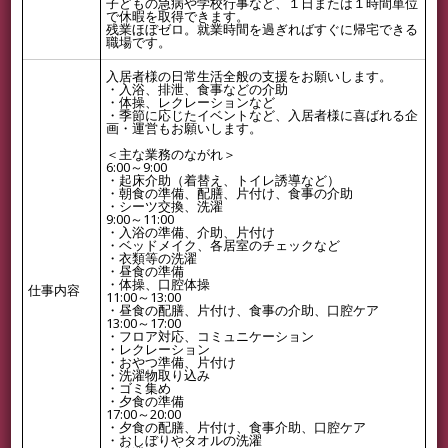
子どもの急病や学校行事など、１日または１時間単位
で休暇を取得できます。
残業ほぼゼロ。就業時間を過ぎればすぐに帰宅できる
職場です。
入居者様の日常生活全般の支援をお願いします。
・入浴、排泄、食事などの介助
・体操、レクレーションなど
・季節に応じたイベントなど、入居者様に喜ばれる企
画・運営もお願いします。
＜主な業務のながれ＞
6:00～9:00
・起床介助（着替え、トイレ誘導など）
・朝食の準備、配膳、片付け、食事の介助
・シーツ交換、洗濯
9:00～11:00
・入浴の準備、介助、片付け
・ベッドメイク、各居室のチェックなど
・衣類等の洗濯
・昼食の準備
・体操、口腔体操
仕事内容
11:00～13:00
・昼食の配膳、片付け、食事の介助、口腔ケア
13:00～17:00
・フロア対応、コミュニケーション
・レクレーション
・おやつ準備、片付け
・洗濯物取り込み
・ゴミ集め
・夕食の準備
17:00～20:00
・夕食の配膳、片付け、食事介助、口腔ケア
・おしぼりやタオルの洗濯