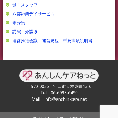
働くスタッフ
八雲ゆ楽デイサービス
未分類
講演 介護系
運営推進会議・運営規程・重要事項説明書
〒570-0036 守口市大枝東町13-6
Tel 06-6993-6490
Mail info@anshin-care.net